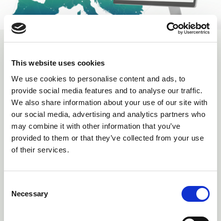
Verpackungskonformität effizient
This website uses cookies
managen
We use cookies to personalise content and ads, to
Mehr als ein Software-Tool: Unsere Datenplattform unterstützt
provide social media features and to analyse our traffic.
Unternehmen beim professionellen Management ihrer
We also share information about your use of our site with
Verpackungskonformität
. Sie verbindet digitale Prozesse mit
our social media, advertising and analytics partners who
jahrzehntelangem Branchen-Know-how aus der Praxis und schafft
damit die Grundlage für eine
transparente, nachvollziehbare und
may combine it with other information that you’ve
behördlich belastbare Dokumentation
.
provided to them or that they’ve collected from your use
Durch die Bündelung der Expertise von
CHI
und
PACKLIANCE
im
of their services.
Bereich industrieller und gewerblicher Verpackungen entsteht eine
ganzheitliche
End-to-End-Lösung
– von der Datenerfassung über die
Bewertung bis hin zur rechtssicheren Dokumentation Ihrer
Verpackungs-Compliance.
Consent
Necessary
Selection
…